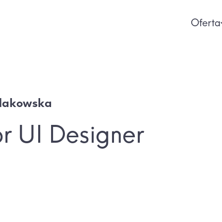
Oferta
Makowska
or UI Designer