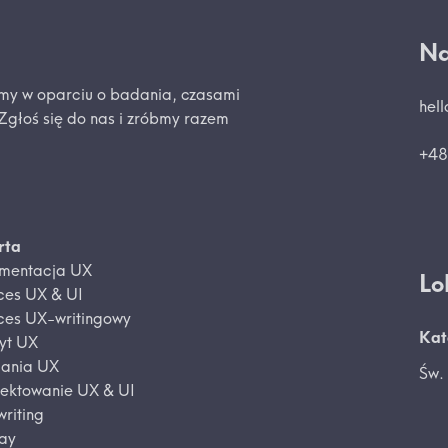
Na
my w oparciu o badania, czasami
hel
 Zgłoś się do nas i zróbmy razem
+48
rta
mentacja UX
Lo
ces UX & UI
ces UX-writingowy
Kat
yt UX
ania UX
Św.
jektowanie UX & UI
riting
ay