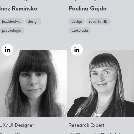
Inez Rumińska
Paulina Gajda
jeździectwo
design
design
royal family
psychologia
czekolada
UX/UI Designer
Research Expert