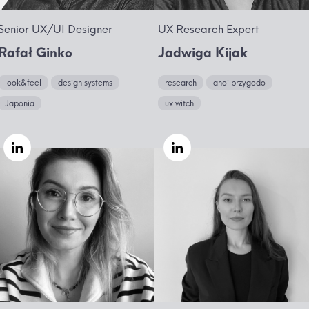
Senior UX/UI Designer
UX Research Expert
Rafał Ginko
Jadwiga Kijak
look&feel
design systems
research
ahoj przygodo
Japonia
ux witch