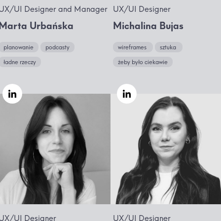
UX/UI Designer and Manager
UX/UI Designer
Marta Urbańska
Michalina Bujas
planowanie
podcasty
wireframes
sztuka
ładne rzeczy
żeby było ciekawie
UX/UI Designer
UX/UI Designer