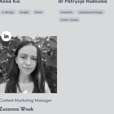
Anna Kic
dr Patrycja Rudnicka
ui design
książki
kawa
research
cyberpsychologia
rower i kawa
Content Marketing Manager
Zuzanna Wnuk