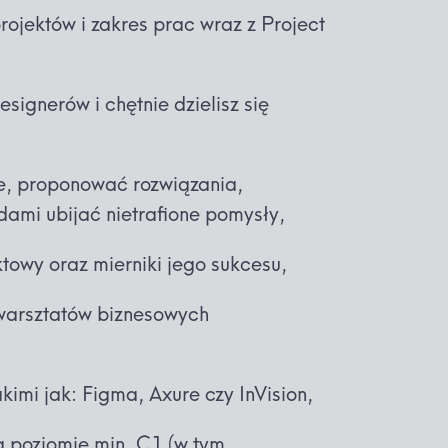
ektów i zakres prac wraz z Project
ignerów i chętnie dzielisz się
e, proponować rozwiązania,
dami ubijać nietrafione pomysły,
towy oraz mierniki jego sukcesu,
warsztatów biznesowych
akimi jak: Figma, Axure czy InVision,
a poziomie min. C1 (w tym