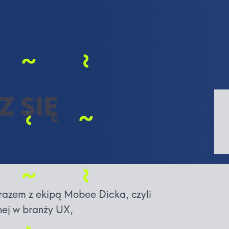
 SIĘ
razem z ekipą Mobee Dicka, czyli
nej w branży UX,