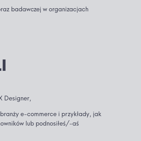
 oraz badawczej w organizacjach
I
X Designer,
 branży e-commerce i przykłady, jak
kowników lub podnosiłeś/-aś