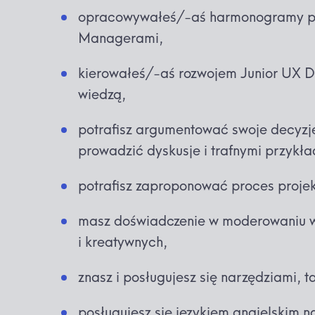
opracowywałeś/-aś harmonogramy proj
Managerami,
kierowałeś/-aś rozwojem Junior UX Des
wiedzą,
potrafisz argumentować swoje decyzj
prowadzić dyskusje i trafnymi przykła
potrafisz zaproponować proces projek
masz doświadczenie w moderowaniu 
i kreatywnych,
znasz i posługujesz się narzędziami, t
posługujesz się językiem angielskim n