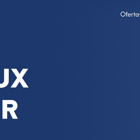
Oferta
UX
ER