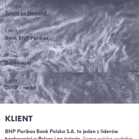
Usługa
Talent on Demand
Klient
Bank BNP Paribas
Branża
Bankowość
Kiedy
2019 – nadal
KLIENT
BNP Paribas Bank Polska S.A. to jeden z liderów
bankowości w Polsce i na świecie.
Sama polska siedziba